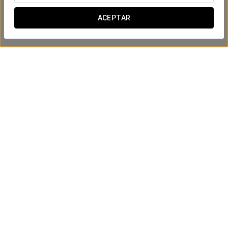
ACEPTAR
Experiencia business
22€
VER OFERTA