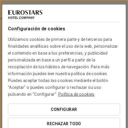
Exe Coruña
A CORUÑA
Iniciar sesión e
Promociones
Configuración de cookies
Promociones
Utilizamos cookies de primera parte y de terceros para
finalidades analíticas sobre el uso de la web, personalizar
el contenido en base a tus preferencias, y publicidad
personalizada en base a un perfil a partir de la
recopilación de tus hábitos de navegación. Para más
Experiencia romántica
información puedes leer nuestra política de cookies.
Puedes aceptar todas las cookies mediante el botón
25 €
“Aceptar” o puedes configurar o rechazar su uso
pulsando en “Configurar”.
Política de cookies
VER OFERTA
CONFIGURAR
RECHAZAR TODO