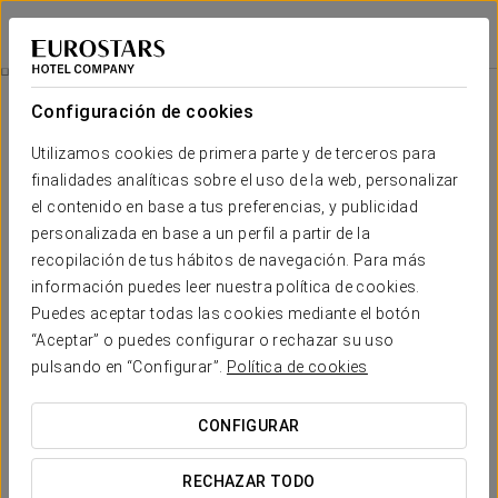
Exe Casablanca
CASABLANCA
Iniciar sesión e
Experiencia Romántica
Configuración de cookies
Utilizamos cookies de primera parte y de terceros para
finalidades analíticas sobre el uso de la web, personalizar
el contenido en base a tus preferencias, y publicidad
personalizada en base a un perfil a partir de la
recopilación de tus hábitos de navegación. Para más
información puedes leer nuestra política de cookies.
Puedes aceptar todas las cookies mediante el botón
“Aceptar” o puedes configurar o rechazar su uso
15 €
Experiencia romántica
pulsando en “Configurar”.
Política de cookies
Hay momentos que merecen ser celebrados con calma y
CONFIGURAR
complicidad. En Exe Casablanca te invitamos a vivir una
escapada diseñada para crear recuerdos inolvidables junto
RECHAZAR TODO