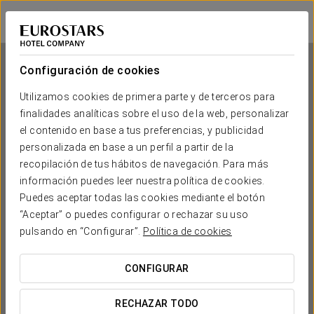
Exe Campus
BARCELONA - CERDANYOLA DEL VALLÈS
Iniciar sesión e
Configuración de cookies
Utilizamos cookies de primera parte y de terceros para
finalidades analíticas sobre el uso de la web, personalizar
Exe Campus
el contenido en base a tus preferencias, y publicidad
personalizada en base a un perfil a partir de la
BARCELONA - CERDANYOLA DEL VALLÈS
recopilación de tus hábitos de navegación. Para más
información puedes leer nuestra política de cookies.
Puedes aceptar todas las cookies mediante el botón
“Aceptar” o puedes configurar o rechazar su uso
pulsando en “Configurar”.
Política de cookies
CONFIGURAR
¿CUÁNDO QUIERES IR?


RECHAZAR TODO