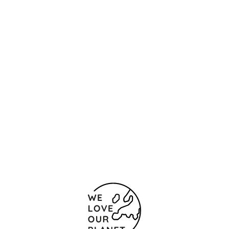
Ubicación y contacto
Vila Universitària Campus de la UAB
Barcelona -
Cerdanyola del Vallès
08193 España
(+34) 93 580 83 53
Formulario de contacto