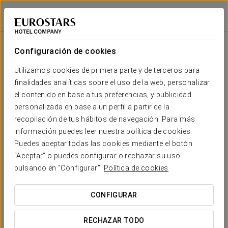
Exe Budapest Center
BUDAPEST
Iniciar sesión e
Sala
Forma
Escuela
Banquete
Cocktail
Imperial
Teatro
Cabaret
U
Configuración de cookies
Elisabeth
2
47 m
Tu evento en
Utilizamos cookies de primera parte y de terceros para
10
30
20
10
-
30
x m
finalidades analíticas sobre el uso de la web, personalizar
altura
el contenido en base a tus preferencias, y publicidad
Danube II
personalizada en base a un perfil a partir de la
2
73 m
20
60
30
20
-
50
recopilación de tus hábitos de navegación. Para más
x m
SOLICITAR PRESUPUESTO
información puedes leer nuestra política de cookies.
altura
Puedes aceptar todas las cookies mediante el botón
Danube I &
“Aceptar” o puedes configurar o rechazar su uso
II
pulsando en “Configurar”.
Política de cookies
2
50
95
70
50
-
100
142 m
x m
altura
CONFIGURAR
RECHAZAR TODO