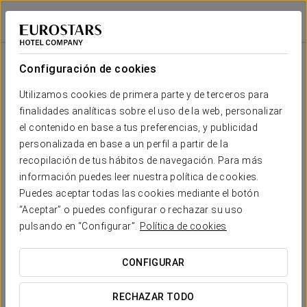
Exe Barcelona Gate
BARCELONA - SANT JOAN DESPÍ
Iniciar sesión e
Sala
Forma
Escuela
Banquete
Cocktail
Imperial
Teatro
Cabaret
U
Configuración de cookies
Salón
2
200 m
Tu evento en
Utilizamos cookies de primera parte y de terceros para
150
180
100
50
50
200
x m
finalidades analíticas sobre el uso de la web, personalizar
altura
el contenido en base a tus preferencias, y publicidad
personalizada en base a un perfil a partir de la
recopilación de tus hábitos de navegación. Para más
SOLICITAR PRESUPUESTO
información puedes leer nuestra política de cookies.
Puedes aceptar todas las cookies mediante el botón
“Aceptar” o puedes configurar o rechazar su uso
pulsando en “Configurar”.
Política de cookies
CONFIGURAR
RECHAZAR TODO