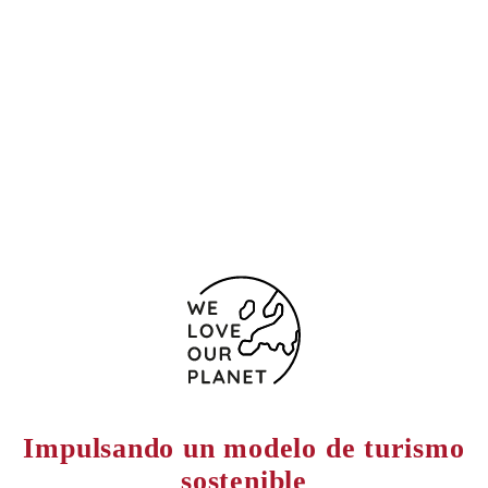
Ubicación y contacto
Plaza de España, 2-3
León - Astorga
24700 España
+ 34 987 617 665
Formulario de contacto
Impulsando un modelo de turismo
sostenible