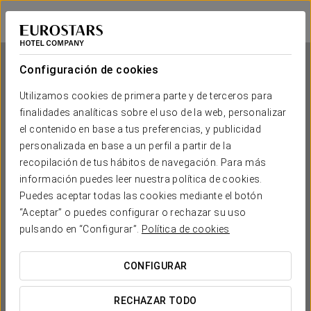
Exe Astur Plaza
LEÓN - ASTORGA
Iniciar sesión e
Configuración de cookies
Utilizamos cookies de primera parte y de terceros para
finalidades analíticas sobre el uso de la web, personalizar
Exe Astur Plaza
el contenido en base a tus preferencias, y publicidad
personalizada en base a un perfil a partir de la
LEÓN - ASTORGA
recopilación de tus hábitos de navegación. Para más
información puedes leer nuestra política de cookies.
Puedes aceptar todas las cookies mediante el botón
“Aceptar” o puedes configurar o rechazar su uso
pulsando en “Configurar”.
Política de cookies
CONFIGURAR
¿CUÁNDO QUIERES IR?


RECHAZAR TODO