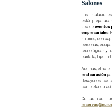
Salones
Las instalaciones
están preparadas
tipo de
eventos 
empresariales
.
salones, con ca
personas, equipa
tecnológicas y a
pantalla, flipchart
Además, el hotel
restauración
pa
desayunos, cóct
completando así c
Contacta con nos
reservas@euro