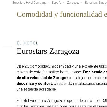
Eurostars Hotel Company
España
Zaragoza
Eurostars Zarag
Comodidad y funcionalidad en
EL HOTEL
Eurostars Zaragoza
Diseño, comodidad, modernidad y una excelente ubica
claves de este fantástico hotel urbano.
E
mplazado en 
de alta velocidad de Zaragoza
, el alojamiento ofre
descanso y confort
, ofreciendo instalaciones diseña
una estancia agradable.
El hotel Eurostars Zaragoza dispone de un total de
25
con las máximas prestaciones para asegurar el bienes