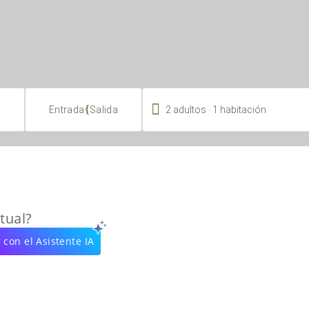

.
{
2
adultos
1
habitación
Entrada
Salida
tual?
 con el Asistente IA