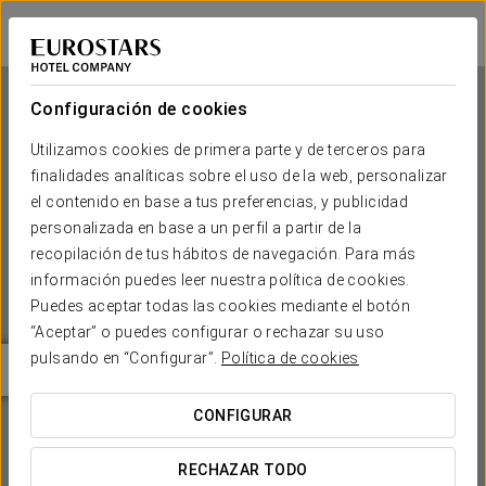
Eurostars Winter Haven
MIAMI BEACH
Iniciar sesión e
Configuración de cookies
Utilizamos cookies de primera parte y de terceros para
finalidades analíticas sobre el uso de la web, personalizar
Eurostars Winter Haven
el contenido en base a tus preferencias, y publicidad
personalizada en base a un perfil a partir de la
MIAMI BEACH
recopilación de tus hábitos de navegación. Para más
información puedes leer nuestra política de cookies.
Puedes aceptar todas las cookies mediante el botón
“Aceptar” o puedes configurar o rechazar su uso
pulsando en “Configurar”.
Política de cookies
CONFIGURAR
¿CUÁNDO QUIERES IR?


RECHAZAR TODO