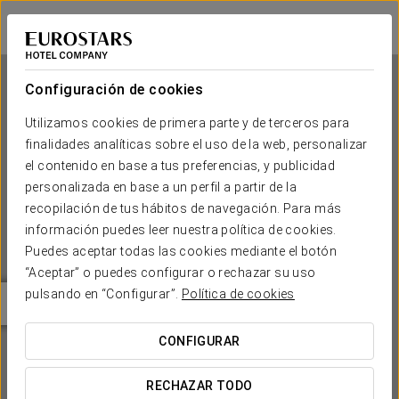
Eurostars uHotel
LIUBLIANA
Iniciar sesión e
Configuración de cookies
Utilizamos cookies de primera parte y de terceros para
finalidades analíticas sobre el uso de la web, personalizar
Eurostars uHotel
el contenido en base a tus preferencias, y publicidad
personalizada en base a un perfil a partir de la
LIUBLIANA
recopilación de tus hábitos de navegación. Para más
información puedes leer nuestra política de cookies.
Puedes aceptar todas las cookies mediante el botón
“Aceptar” o puedes configurar o rechazar su uso
pulsando en “Configurar”.
Política de cookies
CONFIGURAR
¿CUÁNDO QUIERES IR?


RECHAZAR TODO