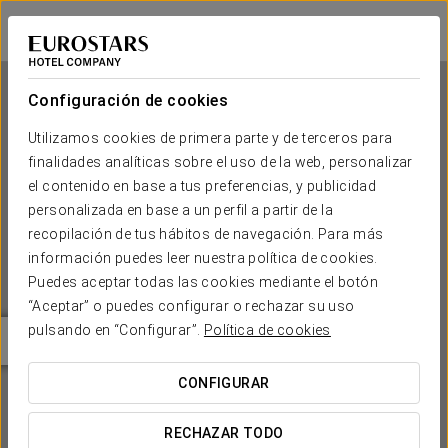
Eurostars Sofia City
SOFÍA
Iniciar sesión e
Configuración de cookies
Utilizamos cookies de primera parte y de terceros para
finalidades analíticas sobre el uso de la web, personalizar
Eurostars Sofia City
el contenido en base a tus preferencias, y publicidad
personalizada en base a un perfil a partir de la
SOFÍA
recopilación de tus hábitos de navegación. Para más
información puedes leer nuestra política de cookies.
Puedes aceptar todas las cookies mediante el botón
“Aceptar” o puedes configurar o rechazar su uso
pulsando en “Configurar”.
Política de cookies
CONFIGURAR
¿CUÁNDO QUIERES IR?


RECHAZAR TODO