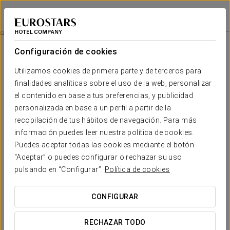
Eurostars Reina Felicia
HUESCA - JACA
Iniciar sesión e
Experiencia Romántica
Configuración de cookies
Utilizamos cookies de primera parte y de terceros para
finalidades analíticas sobre el uso de la web, personalizar
el contenido en base a tus preferencias, y publicidad
personalizada en base a un perfil a partir de la
recopilación de tus hábitos de navegación. Para más
información puedes leer nuestra política de cookies.
Puedes aceptar todas las cookies mediante el botón
29 €
“Aceptar” o puedes configurar o rechazar su uso
Experiencia romántica
pulsando en “Configurar”.
Política de cookies
Detalles para sorprender. Todo listo para que solo penséis
CONFIGURAR
en disfrutar del amor.
RECHAZAR TODO