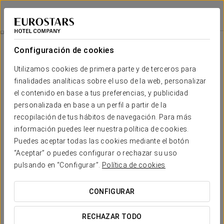
Eurostars Puerta Real
GRANADA
Iniciar sesión e
¡celebra Con Nosotros!
Configuración de cookies
Utilizamos cookies de primera parte y de terceros para
finalidades analíticas sobre el uso de la web, personalizar
el contenido en base a tus preferencias, y publicidad
personalizada en base a un perfil a partir de la
recopilación de tus hábitos de navegación. Para más
información puedes leer nuestra política de cookies.
Puedes aceptar todas las cookies mediante el botón
40 €
“Aceptar” o puedes configurar o rechazar su uso
¡Celebra con nosotros!
pulsando en “Configurar”.
Política de cookies
La mejor forma de sorprender a esa persona especial es
CONFIGURAR
con un cumpleaños inolvidable.
RECHAZAR TODO