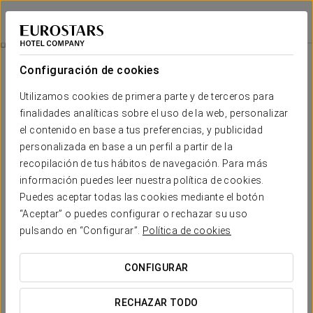
Eurostars Pórtico Alicante
ALICANTE
Iniciar sesión e
Masaje Reflexología 30 Minutos
Configuración de cookies
Utilizamos cookies de primera parte y de terceros para
finalidades analíticas sobre el uso de la web, personalizar
el contenido en base a tus preferencias, y publicidad
personalizada en base a un perfil a partir de la
recopilación de tus hábitos de navegación. Para más
información puedes leer nuestra política de cookies.
Puedes aceptar todas las cookies mediante el botón
60 €
“Aceptar” o puedes configurar o rechazar su uso
Masaje reflexología 30 minutos
pulsando en “Configurar”.
Política de cookies
Una experiencia única para salir totalmente renovado. Es el
CONFIGURAR
momento de dedicarte tiempo.
RECHAZAR TODO