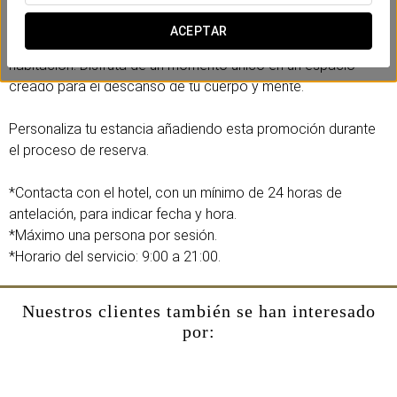
Benefíciate de un exclusivo tratamiento de 30 minutos que
elimina toxinas. aumenta la relajación. alivia
ACEPTAR
tensiones. Alcanzarás el máximo bienestar sin salir de la
habitación. Disfruta de un momento único en un espacio
creado para el descanso de tu cuerpo y mente.
Personaliza tu estancia añadiendo esta promoción durante
el proceso de reserva.
*Contacta con el hotel, con un mínimo de 24 horas de
antelación, para indicar fecha y hora.
*Máximo una persona por sesión.
*Horario del servicio: 9:00 a 21:00.
Nuestros clientes también se han interesado
por: