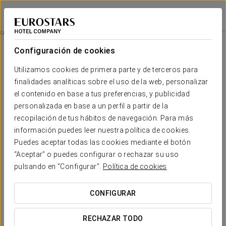
Eurostars Plaza Acueducto
SEGOVIA
Iniciar sesión e
Viaje En Globo
Configuración de cookies
Utilizamos cookies de primera parte y de terceros para
finalidades analíticas sobre el uso de la web, personalizar
el contenido en base a tus preferencias, y publicidad
personalizada en base a un perfil a partir de la
recopilación de tus hábitos de navegación. Para más
información puedes leer nuestra política de cookies.
Puedes aceptar todas las cookies mediante el botón
Desde 205 €
“Aceptar” o puedes configurar o rechazar su uso
Viaje en globo
pulsando en “Configurar”.
Política de cookies
El paseo en globo en Segovia ofrece una vista privilegiada
CONFIGURAR
de la ciudad, reconocida como Patrimonio de la Humanidad
por su historia, arte y excelente estado de conservación.
RECHAZAR TODO