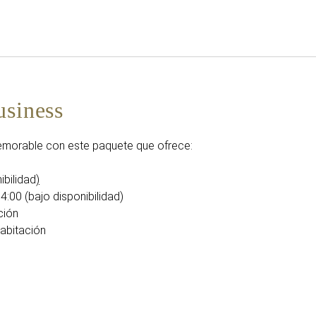
Español
Iniciar sesión en Star Tra
usiness
emorable con este paquete que ofrece:
ibilidad
)
4:00 (bajo disponibilidad)
ción
habitación