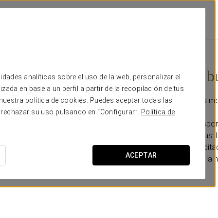
Promociones
Experiencia Business
15 €
Experiencia b
idades analíticas sobre el uso de la web, personalizar el
zada en base a un perfil a partir de la recopilación de tus
Haz tu estancia aún más m
uestra política de cookies. Puedes aceptar todas las
 rechazar su uso pulsando en “Configurar”.
Política de
- Early check-in (bajo dispon
- Late check-out hasta las 1
- Extra de agua en la habita
ACEPTAR
- Dos piezas de fruta en la 