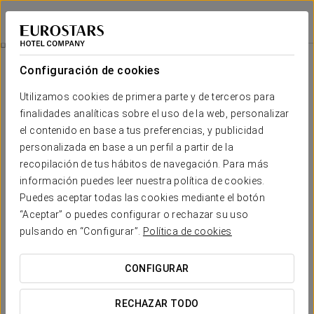
Eurostars Matosinhos
OPORTO - MATOSINHOS
Iniciar sesión e
Habitaciones
Configuración de cookies
Habitaciones
El confort y descanso que necesitas
Utilizamos cookies de primera parte y de terceros para
finalidades analíticas sobre el uso de la web, personalizar
el contenido en base a tus preferencias, y publicidad
Las
habitaciones del Eurostars Matosinhos
son estancias
cálidas y acogedoras, donde la luz y la
inspiración marítima
personalizada en base a un perfil a partir de la
son los protagonistas.
recopilación de tus hábitos de navegación. Para más
información puedes leer nuestra política de cookies.
Cada habitación está equipada con un amplio abanico de
servicios y prestaciones
, que garantizan una estancia
Puedes aceptar todas las cookies mediante el botón
tranquila y placentera.
“Aceptar” o puedes configurar o rechazar su uso
pulsando en “Configurar”.
Política de cookies
SERVICIOS DESTACADOS
CONFIGURAR
Habitaciones
RECHAZAR TODO