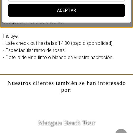
En
Eurostars Marqués de Villalta
hemos creado una
experiencia romántica diseñada para compartir con vuestra
ACEPTAR
pareja. Momentos que enamoran en un ambiente exclusivo,
acogedor y lleno de encanto.
Incluye:
- Late check-out hasta las 14:00 (bajo disponibilidad)
- Espectacular ramo de rosas
- Botella de vino tinto o blanco en vuestra habitación
Nuestros clientes también se han interesado
por:
Mangata Beach Tour