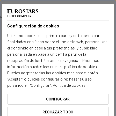
Eurostars Marqués de Villalta
CARTAGENA DE INDIAS
Iniciar sesión e
Experiencia Romántica
Configuración de cookies
Utilizamos cookies de primera parte y de terceros para
finalidades analíticas sobre el uso de la web, personalizar
el contenido en base a tus preferencias, y publicidad
personalizada en base a un perfil a partir de la
recopilación de tus hábitos de navegación. Para más
información puedes leer nuestra política de cookies.
Puedes aceptar todas las cookies mediante el botón
165.000 COP por pareja
“Aceptar” o puedes configurar o rechazar su uso
Experiencia romántica
pulsando en “Configurar”.
Política de cookies
Detalles para sorprender. Todo listo para que solo penséis
CONFIGURAR
en disfrutar del amor.
RECHAZAR TODO