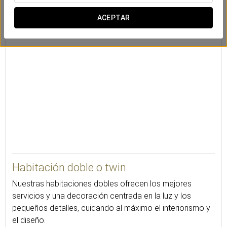
Conexión Wi-fi a
Caja de
Desayuno en la
internet
seguridad
habitación
ACEPTAR
18
Habitación doble o twin
Nuestras habitaciones dobles ofrecen los mejores
servicios y una decoración centrada en la luz y los
pequeños detalles, cuidando al máximo el interiorismo y
el diseño.