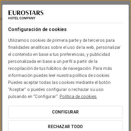
Eurostars Marqués de Vallejo
LOGROÑO
Iniciar sesión e
Habitaciones
Configuración de cookies
Habitaciones
El confort y descanso que necesitas
Utilizamos cookies de primera parte y de terceros para
finalidades analíticas sobre el uso de la web, personalizar
el contenido en base a tus preferencias, y publicidad
Exclusividad, amplitud, diseño y funcionalidad
definen a las
habitaciones del Eurostars Marqués de Vallejo. Estos espacios
personalizada en base a un perfil a partir de la
se adaptan a los viajeros, ofreciendo servicios de máxima
recopilación de tus hábitos de navegación. Para más
calidad para que tu estancia sea inolvidable.
información puedes leer nuestra política de cookies.
Puedes aceptar todas las cookies mediante el botón
SERVICIOS DESTACADOS
“Aceptar” o puedes configurar o rechazar su uso
pulsando en “Configurar”.
Política de cookies
Habitaciones
CONFIGURAR
RECHAZAR TODO