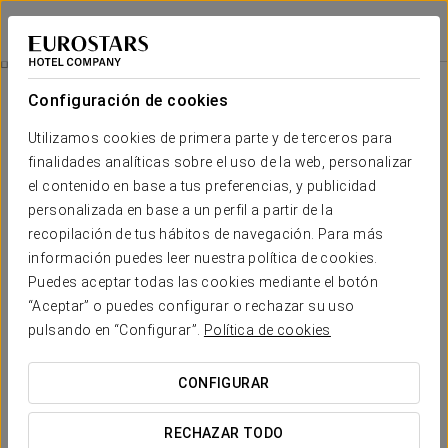
Eurostars Madrid Foro
MADRID - TRES CANTOS
Iniciar sesión e
Experiencia Romántica
Configuración de cookies
Utilizamos cookies de primera parte y de terceros para
finalidades analíticas sobre el uso de la web, personalizar
el contenido en base a tus preferencias, y publicidad
personalizada en base a un perfil a partir de la
recopilación de tus hábitos de navegación. Para más
información puedes leer nuestra política de cookies.
Puedes aceptar todas las cookies mediante el botón
18 €
“Aceptar” o puedes configurar o rechazar su uso
Experiencia romántica
pulsando en “Configurar”.
Política de cookies
Si estás pensando en hacer un viaje romántico con tu pareja
CONFIGURAR
y tu destino favorito es Madrid, este es tu mejor hotel. En el
Eurostars Madrid Foro queremos ayudarte a sorprender a tu
RECHAZAR TODO