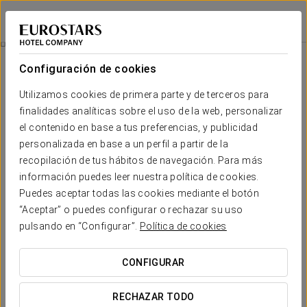
Eurostars Lucentum
ALICANTE
Iniciar sesión e
Experiencia Business
Configuración de cookies
Utilizamos cookies de primera parte y de terceros para
finalidades analíticas sobre el uso de la web, personalizar
el contenido en base a tus preferencias, y publicidad
personalizada en base a un perfil a partir de la
recopilación de tus hábitos de navegación. Para más
información puedes leer nuestra política de cookies.
Puedes aceptar todas las cookies mediante el botón
20 € por persona
“Aceptar” o puedes configurar o rechazar su uso
Experiencia business
pulsando en “Configurar”.
Política de cookies
Horarios flexibles, todo pensado para adaptarse a tu
CONFIGURAR
agenda.
RECHAZAR TODO