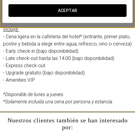
En el Eurostars Lucentum, hemos creado esta experiencia
business pensando en tu eficiencia y comodidad. Sin prisas,
ACEPTAR
sin complicaciones.
Incluye:
- Cena ligera en la cafetería del hotel* (entrante, primer plato,
postre y bebida a elegir entre agua, refresco, vino o cerveza)
- Early check-in (bajo disponibilidad).
- Late check-out hasta las 14:00 (bajo disponibilidad).
- Express check-out.
- Upgrade gratuito (bajo disponibilidad).
- Amenities VIP.
*Disponible de lunes a jueves.
*Solamente incluida una cena por persona y estancia.
Nuestros clientes también se han interesado
por: