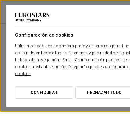
Eurostars Hotel Company
Portugal
Lisboa
Eurostars Lisboa Parque
Configuración de cookies
Utilizamos cookies de primera parte y de terceros para final
contenido en base a tus preferencias, y publicidad personali
hábitos de navegación. Para más información puedes leer n
cookies mediante el botón “Aceptar” o puedes configurar o
cookies
Paseo en barco
CONFIGURAR
RECHAZAR TODO
24 €
VER OFERTA