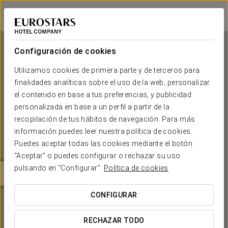
Eurostars Lisboa Baixa
LISBOA
Iniciar sesión e
Configuración de cookies
Utilizamos cookies de primera parte y de terceros para
finalidades analíticas sobre el uso de la web, personalizar
Eurostars Lisboa Baixa
el contenido en base a tus preferencias, y publicidad
personalizada en base a un perfil a partir de la
LISBOA
recopilación de tus hábitos de navegación. Para más
información puedes leer nuestra política de cookies.
Puedes aceptar todas las cookies mediante el botón
“Aceptar” o puedes configurar o rechazar su uso
pulsando en “Configurar”.
Política de cookies
CONFIGURAR
¿CUÁNDO QUIERES IR?


RECHAZAR TODO