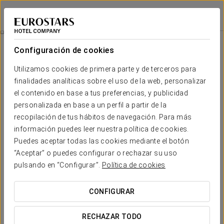
Eurostars Las Claras
SALAMANCA
Iniciar sesión e
Spa & Relax
Configuración de cookies
Utilizamos cookies de primera parte y de terceros para
finalidades analíticas sobre el uso de la web, personalizar
el contenido en base a tus preferencias, y publicidad
personalizada en base a un perfil a partir de la
recopilación de tus hábitos de navegación. Para más
información puedes leer nuestra política de cookies.
Puedes aceptar todas las cookies mediante el botón
27 €/persona
“Aceptar” o puedes configurar o rechazar su uso
SPA & RELAX
pulsando en “Configurar”.
Política de cookies
Relájese de la mano del hotel Eurostars Las Claras y
CONFIGURAR
aproveche nuestra oferta Spa Relax.
RECHAZAR TODO