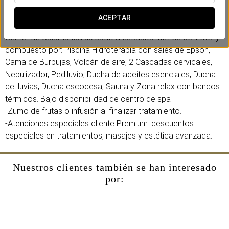
Incluye:
-Alojamiento en Habitación Superior, bajo disponibilidad.
ACEPTAR
-Incluye Circuito Termal de 90 min en el prestigioso Spa
Center de Salamanca ubicado a escasos metros del hotel y
compuesto por: Piscina Hidroterapia con sales de Epson,
Cama de Burbujas, Volcán de aire, 2 Cascadas cervicales,
Nebulizador, Pediluvio, Ducha de aceites esenciales, Ducha
de lluvias, Ducha escocesa, Sauna y Zona relax con bancos
térmicos.
Bajo disponibilidad de centro de spa
-Zumo de frutas o infusión al finalizar tratamiento.
-Atenciones especiales cliente Premium: descuentos
especiales en tratamientos, masajes y estética avanzada.
Nuestros clientes también se han interesado
por: