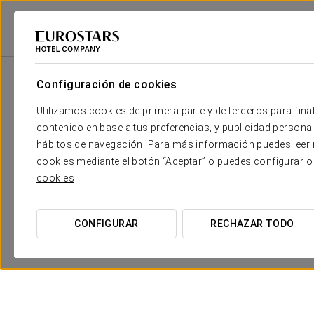
Eurostars Hotel Company
España
Barcelona
Eurostars Laietana
Configuración de cookies
Utilizamos cookies de primera parte y de terceros para final
contenido en base a tus preferencias, y publicidad personali
hábitos de navegación. Para más información puedes leer n
cookies mediante el botón “Aceptar” o puedes configurar o
cookies
Plan Barça
CONFIGURAR
RECHAZAR TODO
37.10 €
VER OFERTA