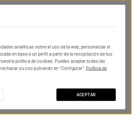
Promociones
Promociones
idades analíticas sobre el uso de la web, personalizar el
zada en base a un perfil a partir de la recopilación de tus
uestra política de cookies. Puedes aceptar todas las
 rechazar su uso pulsando en “Configurar”.
Política de
Experiencia romántica
ACEPTAR
20 €
VER OFERTA