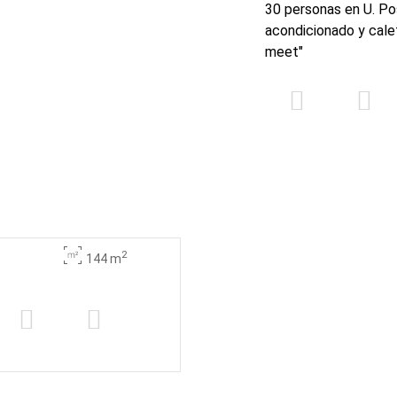
30 personas en U. Pos
acondicionado y calef
meet"
2
144 m