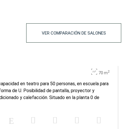
20
70
30
90
-
140
VER COMPARACIÓN DE SALONES
-
144
-
-
-
220
2
70 m
apacidad en teatro para 50 personas, en escuela para
-
300
orma de U. Posibilidad de pantalla, proyector y
icionado y calefacción. Situado en la planta 0 de
-
340
-
-