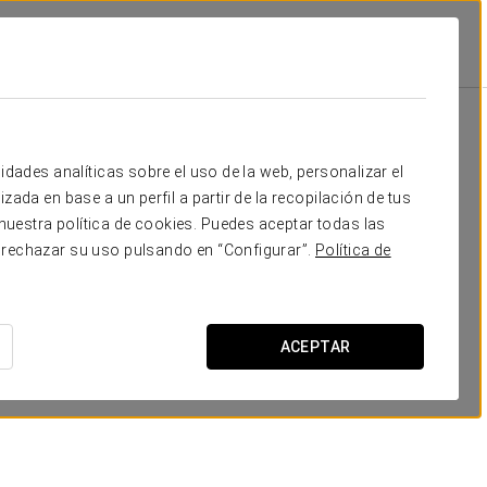
Escuela
Banquete
Cocktail
Forma
30
50
35
Tu evento en
idades analíticas sobre el uso de la web, personalizar el
30
50
35
zada en base a un perfil a partir de la recopilación de tus
uestra política de cookies. Puedes aceptar todas las
40
60
45
 rechazar su uso pulsando en “Configurar”.
Política de
20
40
35
SOLICITAR PRESUPUESTO
20
35
30
ACEPTAR
40
60
36
150
180
95