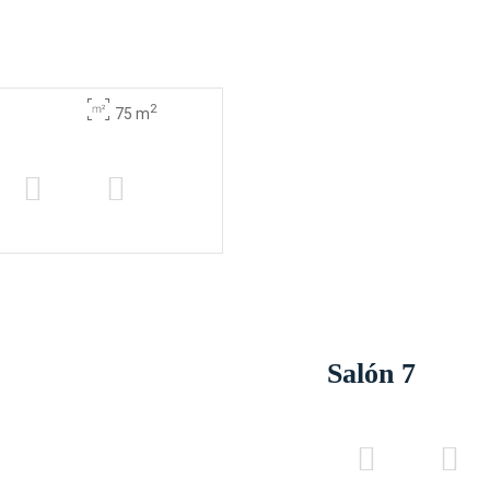
2
75 m
Salón 7