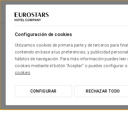
2
Sala
m
Dimensiones
Salón 1
2
x
Configuración de cookies
70 m
Utilizamos cookies de primera parte y de terceros para final
Salón 2
2
x
60 m
contenido en base a tus preferencias, y publicidad personali
hábitos de navegación. Para más información puedes leer n
Salon 3
2
x
82 m
cookies mediante el botón “Aceptar” o puedes configurar o
cookies
Salón 4
2
x
62 m
Salón 5
2
x
64 m
CONFIGURAR
RECHAZAR TODO
Salón 6
2
x
75 m
Salón 7
2
x
207 m