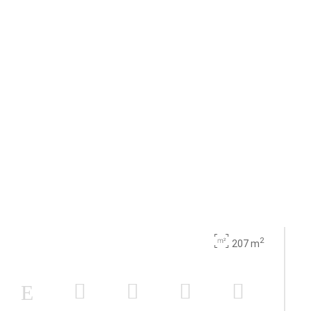
2
207 m