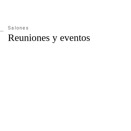
Salón 8
2
x
69 m
Salón 9
2
x
68 m
Salones
2+3
2
x
144 m
Reuniones y eventos
3+4
2
x
144 m
4+5
2
x
131 m
2+3+4
2
x
206 m
1+2+3+4+5
2
x
339 m
Terraza cubierta
2
x
433 m
Patio central del
2
x
1500 m
hotel