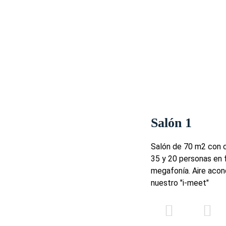
40
60
36
-
-
48
60
110
80
80
120
72
70
110
-
Salón 1
110
170
108
Salón de 70 m2 con c
180
275
200
35 y 20 personas en f
megafonía. Aire acond
300
370
280
nuestro "i-meet"
-
-
-