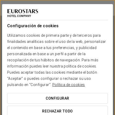
Eurostars Gran Valencia
VALENCIA
Iniciar sesión e
Configuración de cookies
Utilizamos cookies de primera parte y de terceros para
finalidades analíticas sobre el uso de la web, personalizar
Eurostars Gran Valencia
el contenido en base a tus preferencias, y publicidad
personalizada en base a un perfil a partir de la
VALENCIA
recopilación de tus hábitos de navegación. Para más
información puedes leer nuestra política de cookies.
Puedes aceptar todas las cookies mediante el botón
“Aceptar” o puedes configurar o rechazar su uso
pulsando en “Configurar”.
Política de cookies
CONFIGURAR
¿CUÁNDO QUIERES IR?


RECHAZAR TODO