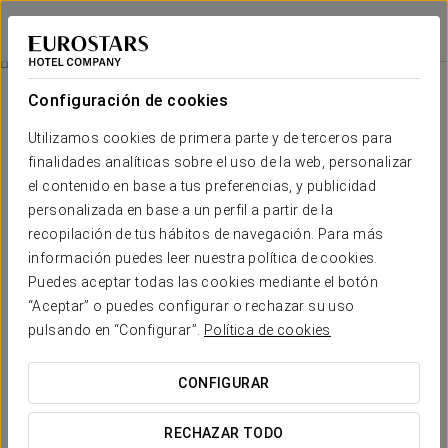
Eurostars Gran Hotel Lugo
LUGO
Iniciar sesión e
Promociones
Configuración de cookies
Promociones
Utilizamos cookies de primera parte y de terceros para
finalidades analíticas sobre el uso de la web, personalizar
el contenido en base a tus preferencias, y publicidad
personalizada en base a un perfil a partir de la
recopilación de tus hábitos de navegación. Para más
Experiencia romántica
información puedes leer nuestra política de cookies.
Puedes aceptar todas las cookies mediante el botón
25 €
“Aceptar” o puedes configurar o rechazar su uso
pulsando en “Configurar”.
Política de cookies
VER OFERTA
CONFIGURAR
RECHAZAR TODO