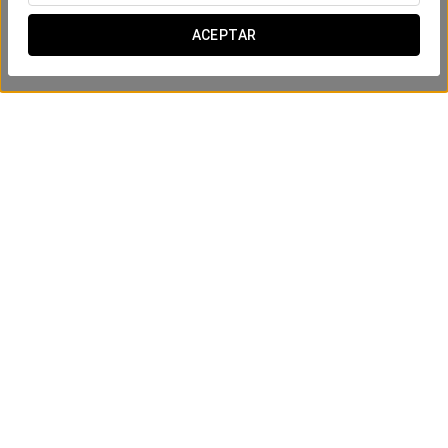
ACEPTAR
Experiencia business
10 €
VER OFERTA