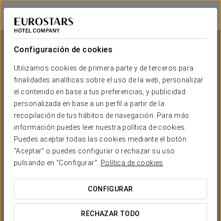
Eurostars Diana Palace
PALENCIA
Iniciar sesión e
Configuración de cookies
Utilizamos cookies de primera parte y de terceros para
finalidades analíticas sobre el uso de la web, personalizar
Eurostars Diana Palace
el contenido en base a tus preferencias, y publicidad
personalizada en base a un perfil a partir de la
PALENCIA
recopilación de tus hábitos de navegación. Para más
información puedes leer nuestra política de cookies.
Puedes aceptar todas las cookies mediante el botón
“Aceptar” o puedes configurar o rechazar su uso
pulsando en “Configurar”.
Política de cookies
CONFIGURAR
¿CUÁNDO QUIERES IR?


RECHAZAR TODO