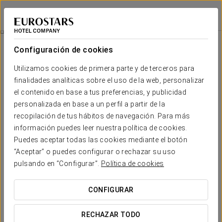
Eurostars Das Letras
LISBOA
Iniciar sesión e
Habitaciones
Configuración de cookies
Habitaciones
El confort y descanso que necesitas
Utilizamos cookies de primera parte y de terceros para
finalidades analíticas sobre el uso de la web, personalizar
el contenido en base a tus preferencias, y publicidad
El Eurostars Das Letras cuenta con 107 habitaciones
muy
cómodas y de alta calidad
, equipadas con las últimas
personalizada en base a un perfil a partir de la
tecnologías. Las habitaciones han sido diseñadas con
recopilación de tus hábitos de navegación. Para más
refinadas materias primas como son
el mármol y la madera
información puedes leer nuestra política de cookies.
de nogal
, proporcionando así un entorno de lujo.
Puedes aceptar todas las cookies mediante el botón
Todas las habitaciones, muy luminosas, tienen una
vista
“Aceptar” o puedes configurar o rechazar su uso
maravillosa de la ciudad
y están equipadas con Wi-Fi gratuito,
pulsando en “Configurar”.
Política de cookies
TV LCD y albornoces. El hotel dispone de dos habitaciones
para
personas con movilidad reducida
, completamente
adaptadas a sus necesidades y 6 suites. Cada una de ellas
CONFIGURAR
está dedicada a un
famoso escritor de la literatura
universal
.
RECHAZAR TODO
SERVICIOS DESTACADOS