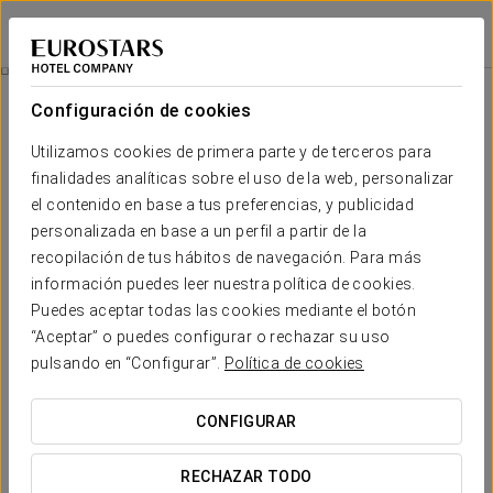
Eurostars Casa de la Lírica
MADRID
Iniciar sesión e
Promociones
Configuración de cookies
Promociones
Utilizamos cookies de primera parte y de terceros para
finalidades analíticas sobre el uso de la web, personalizar
el contenido en base a tus preferencias, y publicidad
personalizada en base a un perfil a partir de la
recopilación de tus hábitos de navegación. Para más
Experiencia romántica
información puedes leer nuestra política de cookies.
Puedes aceptar todas las cookies mediante el botón
15€
“Aceptar” o puedes configurar o rechazar su uso
pulsando en “Configurar”.
Política de cookies
VER OFERTA
CONFIGURAR
RECHAZAR TODO