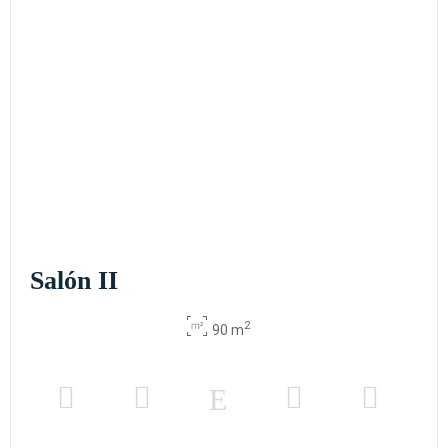
Salón II
2
90 m