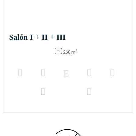
Salón I + II + III
2
260 m