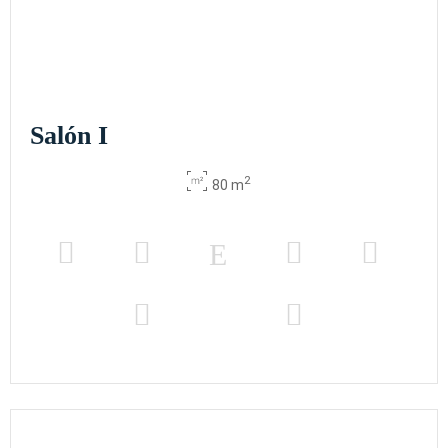
Salón I
2
80 m