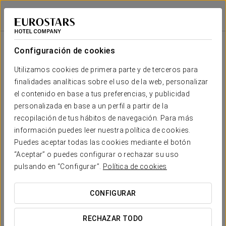
Eurostars Casa Anfa
CASABLANCA
Iniciar sesión e
Sala
Forma
Escuela
Banquete
Cocktail
Imperial
Teatro
Cabaret
U
Configuración de cookies
Salón I
2
80 m
Tu evento en
Utilizamos cookies de primera parte y de terceros para
40
50
40
25
25
50
x m
finalidades analíticas sobre el uso de la web, personalizar
altura
el contenido en base a tus preferencias, y publicidad
Salón II
personalizada en base a un perfil a partir de la
2
90 m
50
60
42
30
30
60
recopilación de tus hábitos de navegación. Para más
x m
SOLICITAR PRESUPUESTO
información puedes leer nuestra política de cookies.
altura
Puedes aceptar todas las cookies mediante el botón
Salón III
“Aceptar” o puedes configurar o rechazar su uso
2
90 m
50
60
42
30
30
60
pulsando en “Configurar”.
Política de cookies
x m
altura
CONFIGURAR
Salón I + II
+ III
2
120
180
130
70
70
170
260 m
RECHAZAR TODO