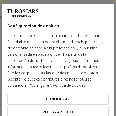
Eurostars Cannaregio
VENECIA
Iniciar sesión e
Tradición Veneciana
Configuración de cookies
Utilizamos cookies de primera parte y de terceros para
finalidades analíticas sobre el uso de la web, personalizar
el contenido en base a tus preferencias, y publicidad
personalizada en base a un perfil a partir de la
recopilación de tus hábitos de navegación. Para más
información puedes leer nuestra política de cookies.
Puedes aceptar todas las cookies mediante el botón
120 €
“Aceptar” o puedes configurar o rechazar su uso
Tradición veneciana
pulsando en “Configurar”.
Política de cookies
Descubre lo más tradicional de Venecia. Disfruta de sus
CONFIGURAR
calles, sus canales y la belleza que se puede encontrar en
cada esquina. ¡Familiarízate con la típica Venecia!
RECHAZAR TODO