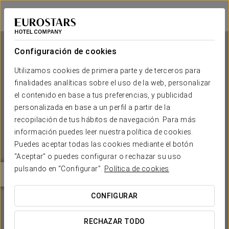
Eurostars Californie
CASABLANCA
Iniciar sesión e
Configuración de cookies
Utilizamos cookies de primera parte y de terceros para
finalidades analíticas sobre el uso de la web, personalizar
Eurostars Californie
el contenido en base a tus preferencias, y publicidad
personalizada en base a un perfil a partir de la
CASABLANCA
recopilación de tus hábitos de navegación. Para más
información puedes leer nuestra política de cookies.
Puedes aceptar todas las cookies mediante el botón
“Aceptar” o puedes configurar o rechazar su uso
pulsando en “Configurar”.
Política de cookies
CONFIGURAR
¿CUÁNDO QUIERES IR?


RECHAZAR TODO