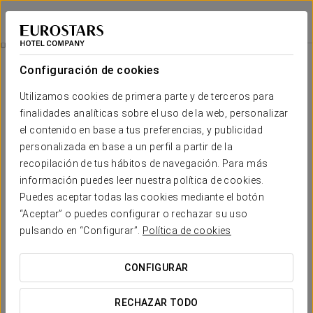
Eurostars Book Hotel
MÚNICH
Iniciar sesión e
Habitaciones
Configuración de cookies
Habitaciones
El confort y descanso que necesitas
Utilizamos cookies de primera parte y de terceros para
finalidades analíticas sobre el uso de la web, personalizar
el contenido en base a tus preferencias, y publicidad
El Eurostars Book Hotel dispone de 201 habitaciones, todas
ellas amplias y luminosas, con perfectos acabados y detalles
personalizada en base a un perfil a partir de la
de última generación. El hotel cuenta con 8 suites, ideales para
recopilación de tus hábitos de navegación. Para más
largas estancias, viajes familiares y para poder celebrar
información puedes leer nuestra política de cookies.
pequeñas reuniones en la habitación.
Puedes aceptar todas las cookies mediante el botón
SERVICIOS DESTACADOS
“Aceptar” o puedes configurar o rechazar su uso
pulsando en “Configurar”.
Política de cookies
Habitaciones
CONFIGURAR
RECHAZAR TODO