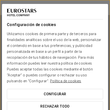
Eurostars Blue Coruña
A CORUÑA
Iniciar sesión e
Configuración de cookies
Utilizamos cookies de primera parte y de terceros para
finalidades analíticas sobre el uso de la web, personalizar
Eurostars Blue Coruña
el contenido en base a tus preferencias, y publicidad
personalizada en base a un perfil a partir de la
A CORUÑA
recopilación de tus hábitos de navegación. Para más
información puedes leer nuestra política de cookies.
Puedes aceptar todas las cookies mediante el botón
“Aceptar” o puedes configurar o rechazar su uso
pulsando en “Configurar”.
Política de cookies
CONFIGURAR
¿CUÁNDO QUIERES IR?


RECHAZAR TODO