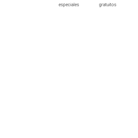
especiales
gratuitos
Ubicación y contacto