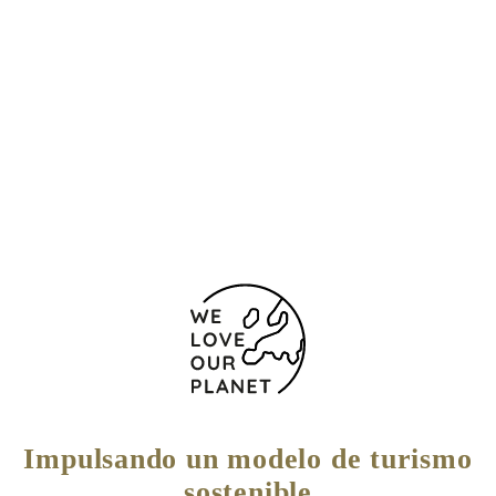
Juana de Vega 7
A Coruña
15004 España
(+34) 881 888 555
881 888 500
Formulario de contacto
Impulsando un modelo de turismo
sostenible