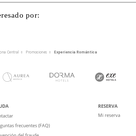
eresado por:
lona Central
Promociones
Experiencia Romántica
UDA
RESERVA
Mi reserva
tactar
guntas frecuentes (FAQ)
vención del fraude