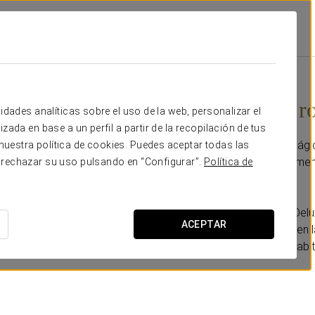
ntral
Promociones
Experiencia Romántica
30 €
Experiencia r
idades analíticas sobre el uso de la web, personalizar el
zada en base a un perfil a partir de la recopilación de tus
Disfruta de una noche mágic
uestra política de cookies. Puedes aceptar todas las
hemos creado especialment
 rechazar su uso pulsando en “Configurar”.
Política de
Esta promoción incluye:
- Upgrade a habitación Delu
ACEPTAR
- Fresas con chocolate en l
- Botella de cava en la habi