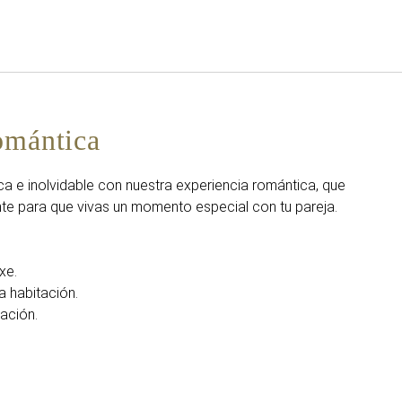
Español
Iniciar sesión en Star Tra
omántica
a e inolvidable con nuestra experiencia romántica, que
e para que vivas un momento especial con tu pareja.
xe.
a habitación.
tación.