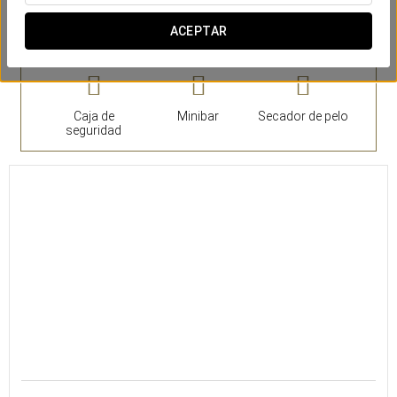
Habitaciones
ACEPTAR
Caja de
Minibar
Secador de pelo
seguridad
30