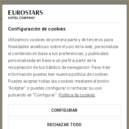
Eurostars Araguaney
SANTIAGO DE COMPOSTELA
Iniciar sesión e
Habitaciones
Configuración de cookies
Habitaciones
El confort y descanso que necesitas
Utilizamos cookies de primera parte y de terceros para
finalidades analíticas sobre el uso de la web, personalizar
el contenido en base a tus preferencias, y publicidad
El hotel Araguaney dispone de 81 habitaciones. Se trata de
verdaderos espacios de lujo y confort. Todas las habitaciones
personalizada en base a un perfil a partir de la
gozan de
vistas exteriores
en pleno centro de Santiago.
recopilación de tus hábitos de navegación. Para más
información puedes leer nuestra política de cookies.
Renovadas recientemente, las habitaciones cuentan con una
selección de obras
de los artistas más exponentes del
Puedes aceptar todas las cookies mediante el botón
momento. La decoración de las habitaciones se ha
“Aceptar” o puedes configurar o rechazar su uso
personalizado atendiendo a
diferentes estilos
: diseño
pulsando en “Configurar”.
Política de cookies
vanguardista en unas estancias, y tradicional y clásico en otras.
Una sinfonía de comodidades que hacen las delicias de
nuestros clientes más exigentes.
CONFIGURAR
SERVICIOS DESTACADOS
RECHAZAR TODO