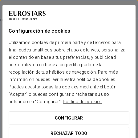
Eurostars Acteón
VALENCIA
Iniciar sesión e
Habitaciones
Configuración de cookies
Habitaciones
El confort y descanso que necesitas
Utilizamos cookies de primera parte y de terceros para
finalidades analíticas sobre el uso de la web, personalizar
el contenido en base a tus preferencias, y publicidad
Las
habitaciones y suites
del Eurostars Acteón están
pensadas para convertirse en tu estancia personal, en tu lugar
personalizada en base a un perfil a partir de la
de relajación en la ciudad donde encuentres todo lo que
recopilación de tus hábitos de navegación. Para más
busques.
información puedes leer nuestra política de cookies.
La decoración alegre y acogedora se une a una
completa
Puedes aceptar todas las cookies mediante el botón
gama de servicios
para garantizar que disfrutes de tu mejor
“Aceptar” o puedes configurar o rechazar su uso
descanso.
pulsando en “Configurar”.
Política de cookies
SERVICIOS DESTACADOS
CONFIGURAR
Habitaciones
RECHAZAR TODO