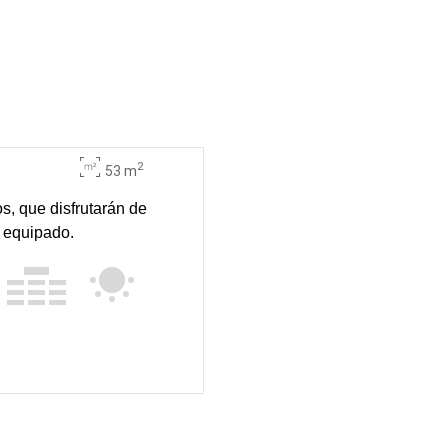
2
53 m
s, que disfrutarán de
 equipado.