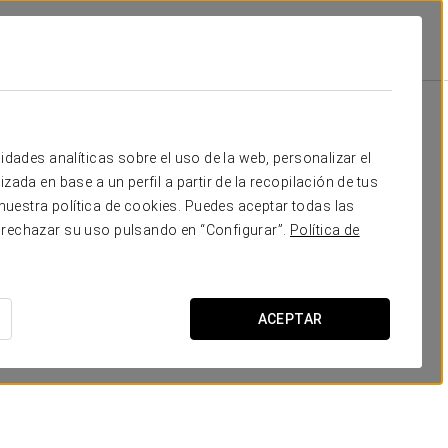
Cocktail
Escuela
Forma
Banquete
90
130
108
-
Tu evento en
idades analíticas sobre el uso de la web, personalizar el
20
40
20
21
zada en base a un perfil a partir de la recopilación de tus
uestra política de cookies. Puedes aceptar todas las
-
20
15
15
 rechazar su uso pulsando en “Configurar”.
Política de
60
70
40
40
SOLICITAR PRESUPUESTO
20
40
20
21
ACEPTAR
20
40
20
21
60
70
40
40