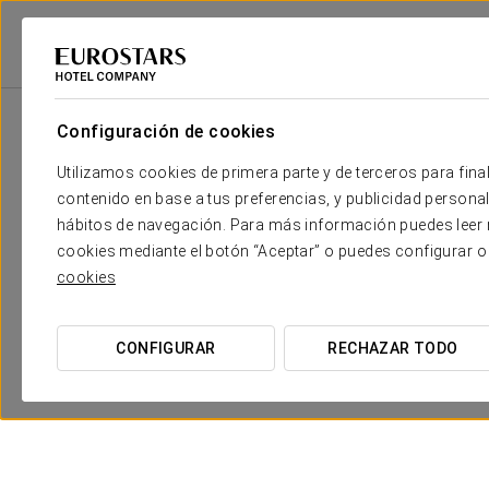
2
Sala
m
Dimensiones
Lepanto
2
x
Configuración de cookies
154 m
Utilizamos cookies de primera parte y de terceros para final
Presidente
2
x
53 m
contenido en base a tus preferencias, y publicidad personali
hábitos de navegación. Para más información puedes leer n
Victoria
2
x
35 m
cookies mediante el botón “Aceptar” o puedes configurar o
cookies
Monasterio
2
x
94 m
Carlos III
2
x
52 m
CONFIGURAR
RECHAZAR TODO
Desayunador
2
x
54 m
Éboli
2
x
94 m