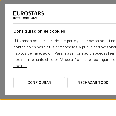
2
Sala
m
Dimensiones
Cristal
2
x
Configuración de cookies
120 m
Utilizamos cookies de primera parte y de terceros para final
Sierra
2
x
70 m
contenido en base a tus preferencias, y publicidad personali
hábitos de navegación. Para más información puedes leer n
Marisma
2
x
45 m
cookies mediante el botón “Aceptar” o puedes configurar o
cookies
Rocío
2
x
56 m
Condado
2
x
55 m
CONFIGURAR
RECHAZAR TODO
Andevalo
2
x
44 m