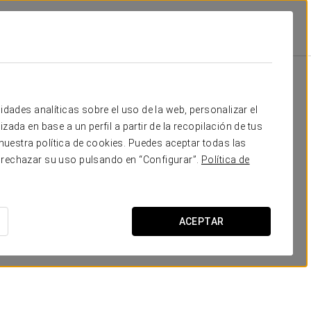
Cocktail
Escuela
Forma
Banquete
25
25
36
25
Tu evento en
idades analíticas sobre el uso de la web, personalizar el
-
-
30
-
zada en base a un perfil a partir de la recopilación de tus
uestra política de cookies. Puedes aceptar todas las
-
-
12
-
 rechazar su uso pulsando en “Configurar”.
Política de
-
-
20
-
SOLICITAR PRESUPUESTO
-
-
20
-
ACEPTAR
-
-
12
-