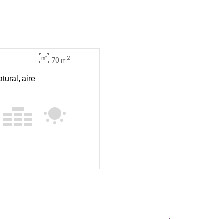
2
70 m
tural, aire