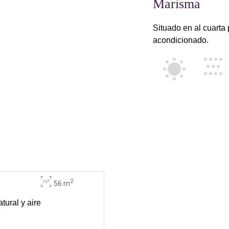
Marisma
Situado en al cuarta 
acondicionado.
2
56 m
tural y aire