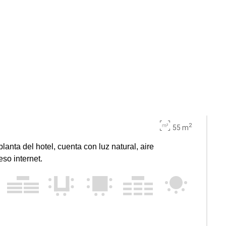
2
55 m
planta del hotel, cuenta con luz natural, aire
so internet.