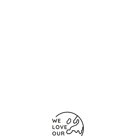
Ubicación y contacto
Ronda de la Universitat 18
Barcelona
08007 España
(+34) 932408419
Formulario de contacto