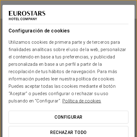
Dorma Plaza Catalunya
BARCELONA
Iniciar sesión e
Configuración de cookies
Utilizamos cookies de primera parte y de terceros para
finalidades analíticas sobre el uso de la web, personalizar
Dorma Plaza Catalunya
el contenido en base a tus preferencias, y publicidad
personalizada en base a un perfil a partir de la
BARCELONA
recopilación de tus hábitos de navegación. Para más
información puedes leer nuestra política de cookies.
Puedes aceptar todas las cookies mediante el botón
“Aceptar” o puedes configurar o rechazar su uso
pulsando en “Configurar”.
Política de cookies
CONFIGURAR
¿CUÁNDO QUIERES IR?


RECHAZAR TODO