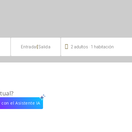

.
{
2
adultos
1
habitación
Entrada
Salida
tual?
 con el Asistente IA