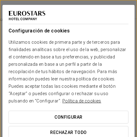
Dorma León
LEÓN
Iniciar sesión e
Experiencia Confort
Configuración de cookies
Utilizamos cookies de primera parte y de terceros para
finalidades analíticas sobre el uso de la web, personalizar
el contenido en base a tus preferencias, y publicidad
personalizada en base a un perfil a partir de la
recopilación de tus hábitos de navegación. Para más
información puedes leer nuestra política de cookies.
Puedes aceptar todas las cookies mediante el botón
“Aceptar” o puedes configurar o rechazar su uso
12 €
Experiencia confort
pulsando en “Configurar”.
Política de cookies
Horarios flexibles, todo pensado para adaptarse a tu
CONFIGURAR
agenda.
RECHAZAR TODO
En el Dorma León, hemos creado esta experiencia confort