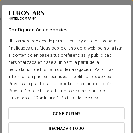
Dorma Casa de Los Linajes
SEGOVIA
Iniciar sesión e
Habitaciones
Configuración de cookies
Habitaciones
El confort y descanso que necesitas
Utilizamos cookies de primera parte y de terceros para
finalidades analíticas sobre el uso de la web, personalizar
el contenido en base a tus preferencias, y publicidad
El Dorma Casa de Los Linajes comprende 62 excelentes
habitaciones individuales y dobles. Son habitaciones
personalizada en base a un perfil a partir de la
exteriores,
amplias y luminosas
, con nuevos colchones, nuevo mobiliario y
recopilación de tus hábitos de navegación. Para más
nuevo interiorismo. La mayor parte de las habitaciones se sitúan
información puedes leer nuestra política de cookies.
en el edificio nuevo y algunas gozan de maravillosas
panorámicas
Puedes aceptar todas las cookies mediante el botón
sobre el valle del río Eresma
.
“Aceptar” o puedes configurar o rechazar su uso
pulsando en “Configurar”.
Todas las habitaciones disponen de escritorio, TV de pantalla
Política de cookies
plana, conexión wifi gratuita, minibar y secador. Algunas tienen
también terraza.
CONFIGURAR
SERVICIOS DESTACADOS
RECHAZAR TODO