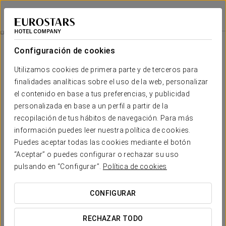
Crisol Riosol
LEÓN
Iniciar sesión e
Plan Cultural
Configuración de cookies
Utilizamos cookies de primera parte y de terceros para
finalidades analíticas sobre el uso de la web, personalizar
el contenido en base a tus preferencias, y publicidad
personalizada en base a un perfil a partir de la
recopilación de tus hábitos de navegación. Para más
información puedes leer nuestra política de cookies.
Puedes aceptar todas las cookies mediante el botón
“Aceptar” o puedes configurar o rechazar su uso
11 €/pax
Plan Cultural
pulsando en “Configurar”.
Política de cookies
¡Evita colas! Consigue tus entradas para conocer dos de los
CONFIGURAR
principales monumentos de la ciudad de manera rápida y
cómoda. En tu visita a León no te puedes perder estas
RECHAZAR TODO