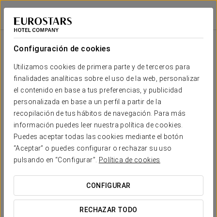
Crisol Regio
SALAMANCA - SANTA MARTA DE TORMES
Iniciar sesión e
Sala
Forma
Escuela
Banquete
Cocktail
Imperial
Teatro
Cabaret
U
Configuración de cookies
Madrid
2
448 m
Tu evento en
Utilizamos cookies de primera parte y de terceros para
400
800
220
70
60
600
x m
finalidades analíticas sobre el uso de la web, personalizar
altura
el contenido en base a tus preferencias, y publicidad
París
personalizada en base a un perfil a partir de la
2
324 m
270
400
140
-
55
250
recopilación de tus hábitos de navegación. Para más
x m
SOLICITAR PRESUPUESTO
información puedes leer nuestra política de cookies.
altura
Puedes aceptar todas las cookies mediante el botón
Lisboa
“Aceptar” o puedes configurar o rechazar su uso
2
145 m
100
180
60
35
35
145
pulsando en “Configurar”.
Política de cookies
x m
altura
CONFIGURAR
Roma
2
50 m
30
60
30
22
24
50
x m
RECHAZAR TODO