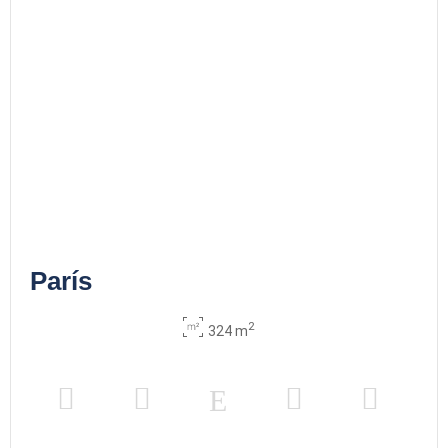
París
2
324 m