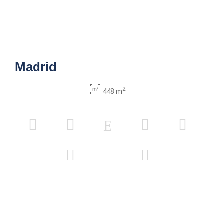
Lazarillo
2
93 m
70
105
50
30
40
85
x m
altura
Madrid
2
448 m