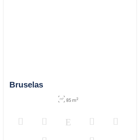
Bruselas
2
85 m