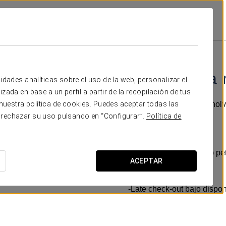
Reus
Promociones
Experiencia Romántica
15 €
Experiencia 
idades analíticas sobre el uso de la web, personalizar el
zada en base a un perfil a partir de la recopilación de tus
Disfruta de una noche inol
uestra política de cookies. Puedes aceptar todas las
esa persona especial.
 rechazar su uso pulsando en “Configurar”.
Política de
Incluye:
-Cama matrimonial bajo pet
ACEPTAR
-Botella de cava.
-Bombones.
-Late check-out bajo dispon