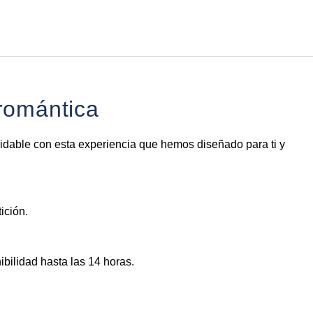
Español
Iniciar sesión en Star Tra
romántica
vidable con esta experiencia que hemos diseñado para ti y
ición.
ibilidad hasta las 14 horas.