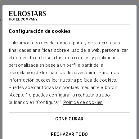
Crisol Mundial
BUENOS AIRES
Iniciar sesión e
City Tour
Configuración de cookies
Utilizamos cookies de primera parte y de terceros para
finalidades analíticas sobre el uso de la web, personalizar
el contenido en base a tus preferencias, y publicidad
personalizada en base a un perfil a partir de la
recopilación de tus hábitos de navegación. Para más
información puedes leer nuestra política de cookies.
Puedes aceptar todas las cookies mediante el botón
“Aceptar” o puedes configurar o rechazar su uso
70 USD + IVA
City tour
pulsando en “Configurar”.
Política de cookies
Descubre la belleza y la magia de Buenos Aires en un
CONFIGURAR
completo paseo panorámico por sus barrios más
emblemáticos.
RECHAZAR TODO