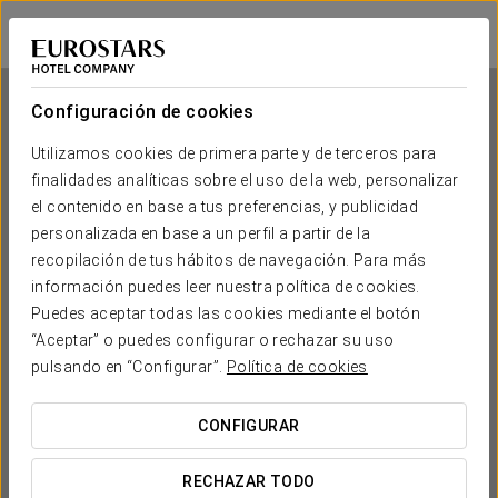
Crisol Leganés
MADRID - LEGANÉS
Iniciar sesión e
Configuración de cookies
Utilizamos cookies de primera parte y de terceros para
finalidades analíticas sobre el uso de la web, personalizar
Crisol Leganés
el contenido en base a tus preferencias, y publicidad
personalizada en base a un perfil a partir de la
MADRID - LEGANÉS
recopilación de tus hábitos de navegación. Para más
información puedes leer nuestra política de cookies.
Puedes aceptar todas las cookies mediante el botón
“Aceptar” o puedes configurar o rechazar su uso
pulsando en “Configurar”.
Política de cookies
CONFIGURAR
¿CUÁNDO QUIERES IR?


RECHAZAR TODO