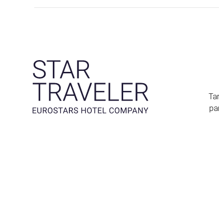
Tar
pa