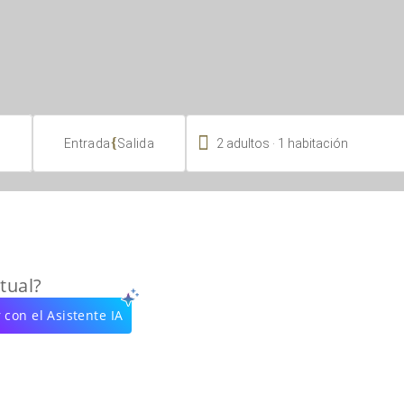

.
{
2
adultos
1
habitación
Entrada
Salida
tual?
 con el Asistente IA