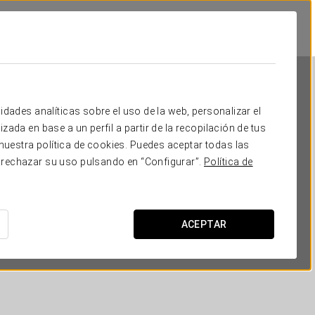
idades analíticas sobre el uso de la web, personalizar el
zada en base a un perfil a partir de la recopilación de tus
uestra política de cookies. Puedes aceptar todas las
 rechazar su uso pulsando en “Configurar”.
Política de
Crisol Faycán
LAS PALMAS DE GRAN CANARIA
ACEPTAR